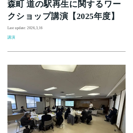
森町 道の駅再生に関するワー
ソリューション開発
クショップ講演【2025年度】
CSR事業構築
Last update: 2026,3,16
講演
企画
講演
その他