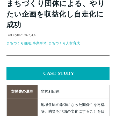
まちづくり団体による、やり
団体属性
たい企画を収益化し自走化に
まちづくり組織
/
自治体
/
企業
成功
事例
Last update: 2026,4,6
事業単体
/
プロジェクト全体
まちづくり組織, 事業単体, まちづくり人材育成
支援内容
ソリューション開発
/
まちづくり人材育成
/
CSR事
業開発
CASE STUDY
支援先の属性
非営利団体
地域住民の希薄になった関係性を再構
築。防災を地域の文化にすることを目