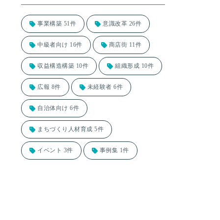
事業構築 51件
意識改革 26件
中級者向け 16件
商店街 11件
収益構造構築 10件
組織形成 10件
広報 8件
未経験者 6件
自治体向け 6件
まちづくり人材育成 5件
イベント 3件
事例集 1件