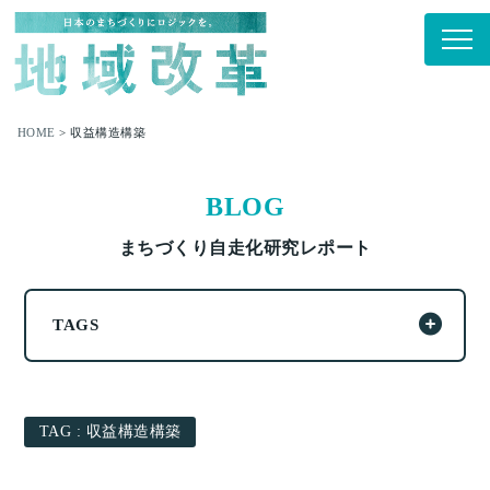
HOME
>
収益構造構築
BLOG
まちづくり自走化研究レポート
TAGS
ALL
事業構築 51件
意識改革 26件
中級者向け 16件
TAG : 収益構造構築
商店街 11件
収益構造構築 10件
組織形成 10件