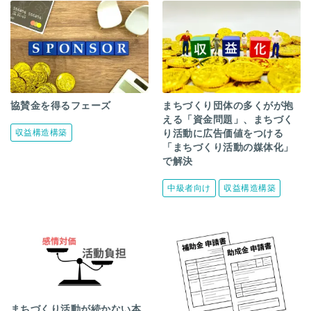
広報 8件
未経験者 6件
自治体向け 6件
まちづくり人材育成 5件
イベント 3件
事例集 1件
協賛金を得るフェーズ
まちづくり団体の多くがが抱
える「資金問題」、まちづく
収益構造構築
り活動に広告価値をつける
「まちづくり活動の媒体化」
で解決
中級者向け
収益構造構築
まちづくり活動が続かない本