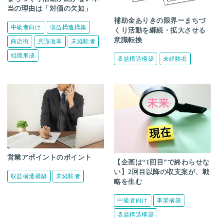
当の理由は「対価の欠如」
補助金ありきの限界ーまちづ
中級者向け
収益構造構築
くり活動を継続・拡大させる
意識転換
商店街
意識改革
未経験者
組織形成
収益構造構築
未経験者
営業アポイントのポイント
【企画は“1回目”で終わらせな
い】2回目以降の収支案が、戦
収益構造構築
未経験者
略を生む
中級者向け
事業構築
収益構造構築