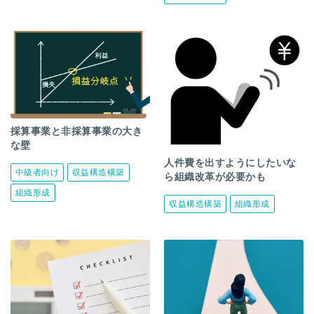
採算事業と非採算事業の大き
な壁
人件費を出すようにしたいな
中級者向け
収益構造構築
ら組織改革が必要かも
組織形成
収益構造構築
組織形成